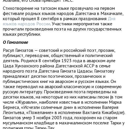
Абалаев, его слова приводит ТАСС.
Стихотворение на татском языке прозвучало на первом
фестивале родных языков народов Дагестана в Махачкале,
который прошел 8 сентября в рамках празднования
Дня
языков народов России
. Участники мероприятия также
прочитали произведения поэта на других государственных
языках республики.
О Гамзатове
Расул Гамзатов — советский и российский поэт, прозаик,
публицист, переводчик, общественный и политический
деятель. Родился 8 сентября 1923 года в аварском ауле
Цада Хунзахского района Дагестанской АССР в семье
народного поэта Дагестана Гамзата Цадасы. Гамзатову
принадлежат десятки поэтических, прозаических и
публицистических книг на аварском и русском языках. Он
также переводил на аварский классическую и современную
русскую литературу. Произведения поэта переведены на
десятки языков, на некоторые из них написаны песни (в том
числе «Журавли», наиболее известные в исполнении Марка
Бернеса, «Исчезли солнечные дни» в исполнении Валерия
Леонтьева, «Пожелание» в исполнении Вахтанга Кикабидзе).
Гамзатов умер 3 ноября 2003 года, похоронен на старом
мусульманском кладбище в махачкалинском поселке Тарки у
подножия горы Тарки-Тау.