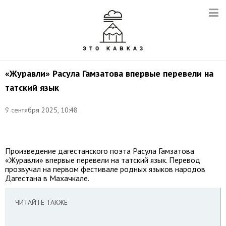
«Журавли» Расула Гамзатова впервые перевели на
татский язык
Фото:
9 сентября 2025, 10:48
Дик
Рудольф/
ТАСС
Произведение дагестанского поэта Расула Гамзатова
«Журавли» впервые перевели на татский язык. Перевод
прозвучал на первом фестивале родных языков народов
Дагестана в Махачкале.
ЧИТАЙТЕ ТАКЖЕ