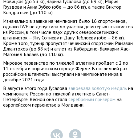
Новицкая (до 53 кг), Зарина Гусалова (до 69 кг), Мария
Груздова и Анна Зубко (обе — до 86 кг), а также Виктор
Кондратьев (до 110 кг).
Изначально в заявке на чемпионат было 16 спортсменов,
однако IWF не допустила до участия девятерых штангистов
из России, в том числе двух других североосетинских
штангисток — Яну Сотиеву и Дану Теблоеву (обе — 86 кг).
Кроме того, турнир пропустят чеченский спортсмен Рамазан
Джантохов (до 88 кг) и атлет из Кабардино-Балкарии Хас-
Магомед Балаев (до 110 кг).
Мировое первенство по тяжелой атлетике пройдет с 2 по
11 октября в норвежском городе Ферде. В последний раз
российские штангисты выступали на чемпионате мира в
декабре 2021 года.
В августе этого года Гусалова
завоевала золотую медаль
на
чемпионате России по тяжелой атлетике в Санкт-
Петербурге. Весной она стала
серебряным призером
на
европейском первенстве в Молдавии.