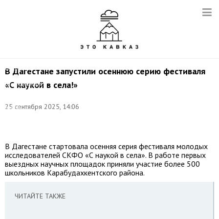
Фото:
©
соцсети
Фестиваля
В Дагестане запустили осеннюю серию фестиваля
молодых
«С наукой в села!»
исследователей
СКФО
«С
25 сентября 2025, 14:06
наукой
в
села!»
В Дагестане стартовала осенняя серия фестиваля молодых
исследователей СКФО «С наукой в села». В работе первых
выездных научных площадок приняли участие более 500
школьников Карабудахкентского района.
ЧИТАЙТЕ ТАКЖЕ