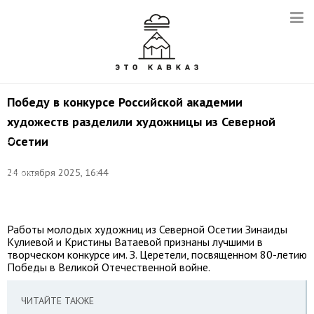
Победу в конкурсе Российской академии
художеств разделили художницы из Северной
Снимок
Осетии
из
видео:
©
24 октября 2025, 16:44
Нуржан
Кубадиева/
ТАСС
Работы молодых художниц из Северной Осетии Зинаиды
Кулиевой и Кристины Ватаевой признаны лучшими в
творческом конкурсе им. З. Церетели, посвященном 80-летию
Победы в Великой Отечественной войне.
ЧИТАЙТЕ ТАКЖЕ