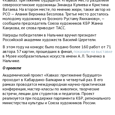
«Кавказ: притяжение будущего». «Первое место разделили
североосетинские художницы Зинаида Кулиева и Кристина
Ватаева. На втором месте, по мнению жюри, также автор из
РСО — Алания Вероника Бесолова. Третье место досталось
молодому художнику из Грозного Рустаму Яхиханову», —
сообщила председатель Союза художников КБР Жанна
Канукова, ее слова приводит ТАСС.
Награды победителям в Нальчике вручил президент
Российской академии художеств Василий Церетели.
В этом году на конкурс было подано более 160 работ от 71
автора. 57 картин, прошедших в финал,
показали на выставке
в Музее изобразительных искусств имени А. Л. Ткаченко в
Нальчике.
О проекте
Академический проект «Кавказ: притяжение будущего»
проходит в Кабардино-Балкарии в четвертый раз. В его
рамках проводятся международная научно-практическая
конференция, мастер-классы по живописи, творческие
встречи, лекции для студентов и педагогов. Проект
реализуется при поддержке парламента КБР, регионального
министерства культуры и Союза художников России.