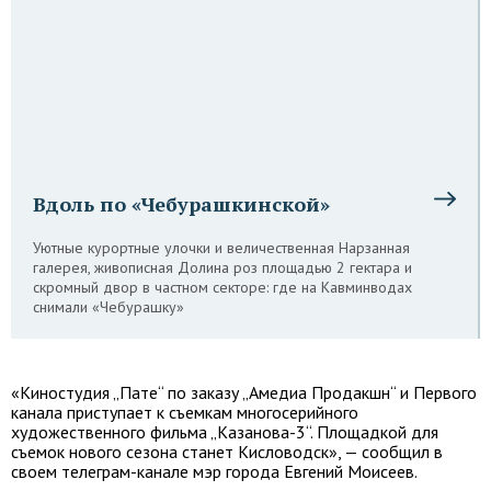
Вдоль по «Чебурашкинской»
Уютные курортные улочки и величественная Нарзанная
галерея, живописная Долина роз площадью 2 гектара и
скромный двор в частном секторе: где на Кавминводах
снимали «Чебурашку»
«Киностудия „Пате“ по заказу „Амедиа Продакшн“ и Первого
канала приступает к съемкам многосерийного
художественного фильма „Казанова-3“. Площадкой для
съемок нового сезона станет Кисловодск», — сообщил в
своем телеграм-канале мэр города Евгений Моисеев.