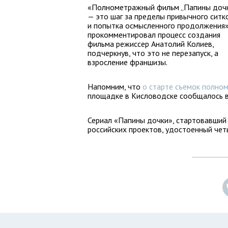
«Полнометражный фильм „Папины доч
— это шаг за пределы привычного ситк
и попытка осмысленного продолжения»
прокомментировал процесс создания
фильма режиссер Анатолий Колиев,
подчеркнув, что это не перезапуск, а
взросление франшизы.
Напомним, что
о старте съемок полно
площадке в Кисловодске сообщалось в
Сериал «Папины дочки», стартовавший 
российских проектов, удостоенный че