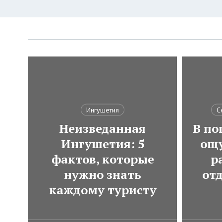
Ингушетия
С
Неизведанная
В по
Ингушетия: 5
ощ
фактов, которые
р
нужно знать
от
каждому туристу