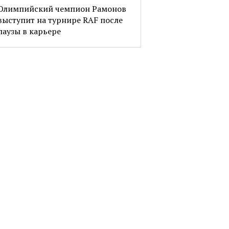
Олимпийский чемпион Рамонов
выступит на турнире RAF после
паузы в карьере