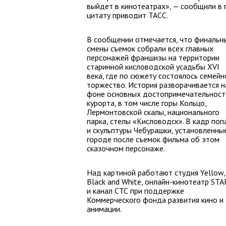
выйдет в кинотеатрах», — сообщили в
цитату приводит ТАСС.
В сообщении отмечается, что финальн
смены съемок собрали всех главных
персонажей франшизы на территории
старинной кисловодской усадьбы XVI
века, где по сюжету состоялось семейн
торжество. История разворачивается н
фоне основных достопримечательност
курорта, в том числе горы Кольцо,
Лермонтовской скалы, национального
парка, стелы «Кисловодск». В кадр поп
и скульптуры Чебурашки, установленны
городе после съемок фильма об этом
сказочном персонаже.
Над картиной работают студия Yellow,
Black and White, онлайн-кинотеатр STA
и канал СТС при поддержке
Коммерческого фонда развития кино и
анимации.