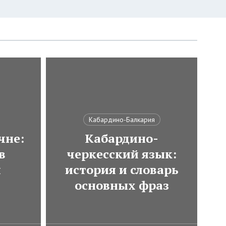
Кабардино-Балкария
чне:
Кабардино-
в
черкесский язык:
и
история и словарь
основных фраз