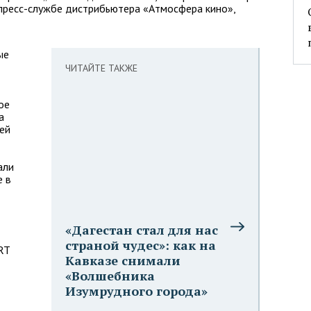
 пресс-службе дистрибьютера «Атмосфера кино»,
ые
ЧИТАЙТЕ ТАКЖЕ
ое
а
ей
али
е в
«Дагестан стал для нас
страной чудес»: как на
RT
Кавказе снимали
«Волшебника
Изумрудного города»