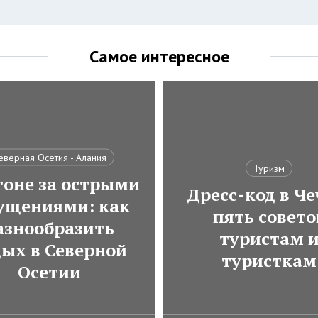
Самое интересное
еверная Осетия - Алания
Туризм
гоне за острыми
Дресс-код в Че
ущениями: как
пять совето
азнообразить
туристам 
дых в Северной
туристкам
Осетии