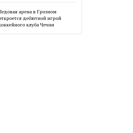
Ледовая арена в Грозном
откроется дебютной игрой
хоккейного клуба Чечни