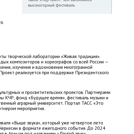
высокогорный фестиваль
го
оты творческой лаборатории «Живая традиция».
дых композиторов и хореографов со всей России —
ения, изучения и вдохновения многогранной
 Проект реализуется при поддержке Президентского
ультурных и просветительских проектов. Партнерами
ры КЧР, фонд «Будущее время», фестиваль музыки и
ственный аграрный университет. Портал ТАСС «Это
ртнером мероприятия.
иваля «Выше звука», который уже четвертое лето
Черкесии в формате ежегодного события. До 2024
ил в Архызе под названием «Другой звук».