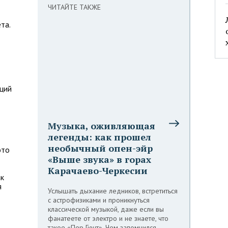
ЧИТАЙТЕ ТАКЖЕ
та.
ций
Музыка, оживляющая
легенды: как прошел
необычный опен-эйр
это
«Выше звука» в горах
Карачаево-Черкесии
ак
я
Услышать дыхание ледников, встретиться
с астрофизиками и проникнуться
классической музыкой, даже если вы
фанатеете от электро и не знаете, что
такое «Пер Гюнт». Чем запомнился