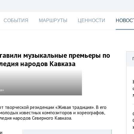
СОБЫТИЯ
МАРШРУТЫ
ЦЕННОСТИ
НОВОС
ставили музыкальные премьеры по
следия народов Кавказа
ия»
рт творческой резиденции «Живая традиция». В его
молодых известных композиторов и хореографов,
ледия народов Северного Кавказа.
 и