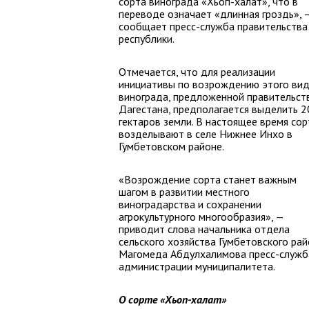
сорта винограда «Хьоп-халат», что в
переводе означает «длинная гроздь», 
сообщает пресс-служба правительства
республики.
Отмечается, что для реализации
инициативы по возрождению этого ви
винограда, предложенной правительст
Дагестана, предполагается выделить 2
гектаров земли. В настоящее время сор
возделывают в селе Нижнее Инхо в
Гумбетовском районе.
«Возрождение сорта станет важным
шагом в развитии местного
виноградарства и сохранении
агрокультурного многообразия», —
приводит слова начальника отдела
сельского хозяйства Гумбетовского ра
Магомеда Абдулхалимова пресс-служб
администрации муниципалитета.
О сорте «Хьоп-халат»