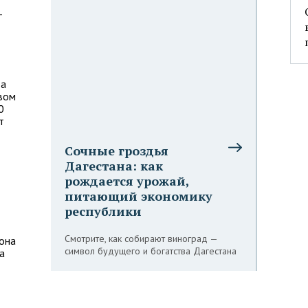
—
да
вом
0
т
Сочные гроздья
Дагестана: как
рождается урожай,
питающий экономику
республики
Смотрите, как собирают виноград —
йона
символ будущего и богатства Дагестана
а