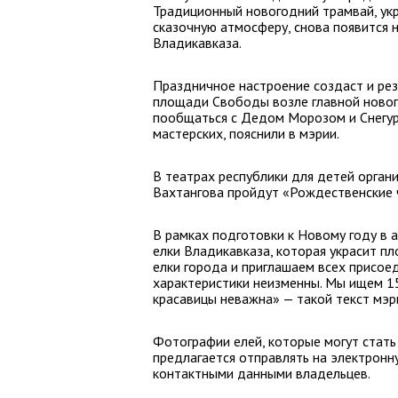
Традиционный новогодний трамвай, у
сказочную атмосферу, снова появится 
Владикавказа.
Праздничное настроение создаст и ре
площади Свободы возле главной новог
пообщаться с Дедом Морозом и Снегуро
мастерских, пояснили в мэрии.
В театрах республики для детей орган
Вахтангова пройдут «Рождественские 
В рамках подготовки к Новому году в 
елки Владикавказа, которая украсит 
елки города и приглашаем всех присое
характеристики неизменны. Мы ищем 1
красавицы неважна» — такой текст мэр
Фотографии елей, которые могут стать
предлагается отправлять на электронную
контактными данными владельцев.