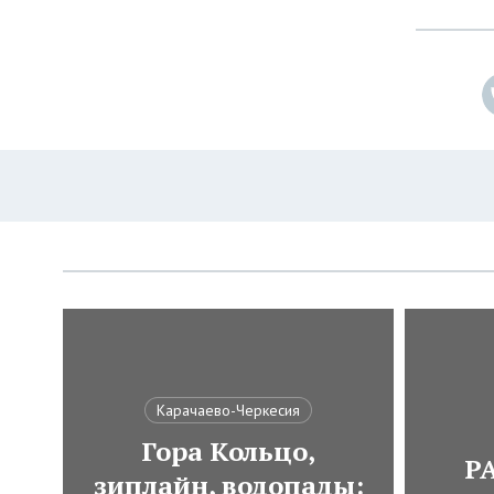
Карачаево-Черкесия
Гора Кольцо,
Р
зиплайн, водопады: