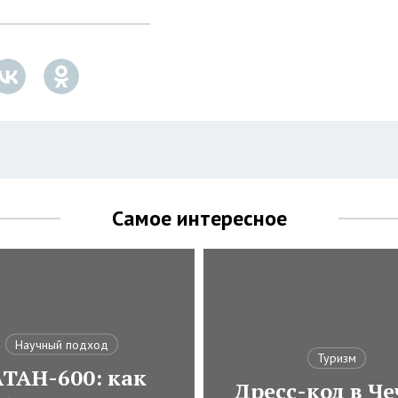
Самое интересное
Научный подход
Туризм
АТАН-600: как
Дресс-код в Че