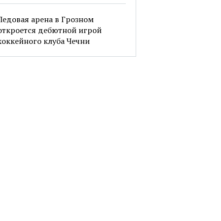
Ледовая арена в Грозном
откроется дебютной игрой
хоккейного клуба Чечни