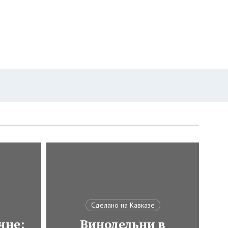
Сделано на Кавказе
чне:
Винодельни в