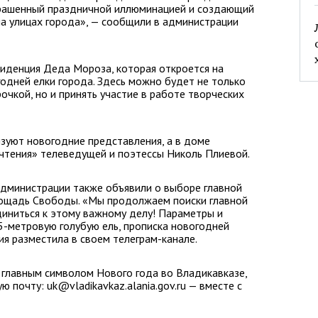
крашенный праздничной иллюминацией и создающий
на улицах города», — сообщили в администрации
зиденция Деда Мороза, которая откроется на
одней елки города. Здесь можно будет не только
чкой, но и принять участие в работе творческих
изуют новогодние представления, а в доме
чтения» телеведущей и поэтессы Николь Плиевой.
администрации также объявили о выборе главной
площадь Свободы. «Мы продолжаем поиски главной
диниться к этому важному делу! Параметры и
5-метровую голубую ель, прописка новогодней
ия разместила в своем телеграм-канале.
 главным символом Нового года во Владикавказе,
 почту: uk@vladikavkaz.alania.gov.ru — вместе с