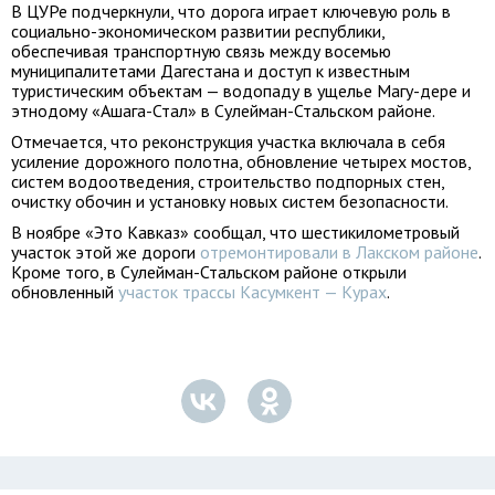
В ЦУРе подчеркнули, что дорога играет ключевую роль в
социально-экономическом развитии республики,
обеспечивая транспортную связь между восемью
муниципалитетами Дагестана и доступ к известным
туристическим объектам — водопаду в ущелье Магу-дере и
этнодому «Ашага-Стал» в Сулейман-Стальском районе.
Отмечается, что реконструкция участка включала в себя
усиление дорожного полотна, обновление четырех мостов,
систем водоотведения, строительство подпорных стен,
очистку обочин и установку новых систем безопасности.
В ноябре «Это Кавказ» сообщал, что шестикилометровый
участок этой же дороги
отремонтировали в Лакском районе
.
Кроме того, в Сулейман-Стальском районе открыли
обновленный
участок трассы Касумкент — Курах
.