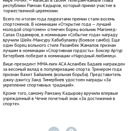
мире MMA», — написал в своем телеграм-канале глава
республики Рамзан Кадыров, который принял участие в
торжественной церемонии.
Всего по итогам года лауреатами премии стали восемь
спортсменов. В номинации «Открытие года — лучший
молодой спортсмен» отмечен борец-вольник Магомед-
Салах Оздамиров, в номинации «Событие года» награду
вручили Шейх-Мансуру Хабибулаеву (боевое самбо). Еще
один борец вольного стиля Разамбек Жамалов признан
лучшим в номинации «Спортивная гордость». Боксер Артур
Бетербиев победил в номинации «Народный любимец».
Вице-президент MMA-лиги ACA Асланбек Бадаев награжден
за весомый вклад в популяризацию спорта. Тренером года
признан Вахит Байалиев (вольная борьба). Представитель
джиу-джитсу Заид Тимербиев удостоен награды «За
укрепление спортивных традиций».
Кроме того, самому Рамзану Кадырову вручили впервые
учрежденный в Чечне почетный знак «За достижения в
спорте».