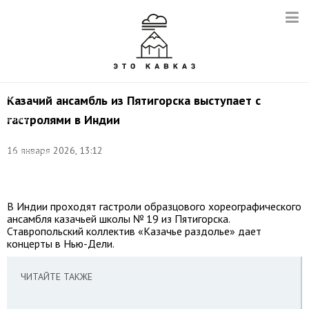
Фото:
©
Казачий ансамбль из Пятигорска выступает с
соцсети
гастролями в Индии
главы
города-
курорта
16 января 2026, 13:12
Пятигорска
Дмитрия
Ворошилова
В Индии проходят гастроли образцового хореографического
ансамбля казачьей школы № 19 из Пятигорска.
Ставропольский коллектив «Казачье раздолье» дает
концерты в Нью-Дели.
ЧИТАЙТЕ ТАКЖЕ