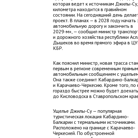
которая ведет к источникам Джилы-Су,
километра находится в гравийном
состоянии. На сегодняшний день делае
проект. В планах — в 2028 году начать 
автомобильную дорогу и закончить в
2029-м», — сообщил министр транспор
и дорожного хозяйства республики Асл
Дышеков во время прямого эфира в Ц
КБР.
Как пояснил министр, новая трасса ста
первым в регионе современным прямы
автомобильным сообщением с ущельем
Она также соединит Кабардино-Балка
и Карачаево-Черкесию. Кроме того, по 
гораздо быстрее можно будет доехат
до Кисловодска в Ставропольском крае
Ущелье Джилы-Су — популярная
туристическая локация Кабардино-
Балкарии с термальными источниками.
Расположено на границе с Карачаево-
Черкесией. По обустроенной