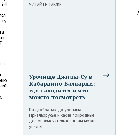
 24
ЧИТАЙТЕ ТАКЖЕ
тся
эту
та
ан
УР
нет
м
.
Урочище Джилы-Су в
рию
Кабардино-Балкарии:
ней
где находится и что
ь
можно посмотреть
.
Как добраться до урочища в
Приэльбрусье и какие природные
достопримечательности там можно
увидеть