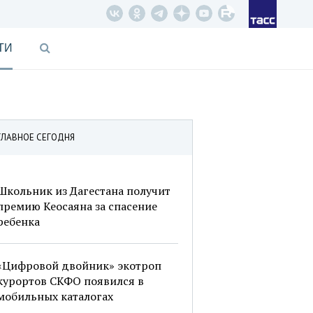
ТИ
ГЛАВНОЕ СЕГОДНЯ
Школьник из Дагестана получит
премию Кеосаяна за спасение
ребенка
«Цифровой двойник» экотроп
курортов СКФО появился в
мобильных каталогах