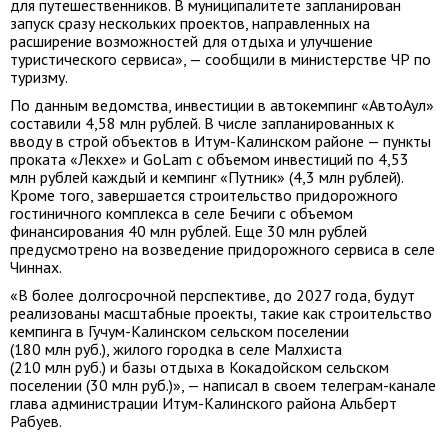
для путешественников. В муниципалитете запланирован
запуск сразу нескольких проектов, направленных на
расширение возможностей для отдыха и улучшение
туристического сервиса», — сообщили в министерстве ЧР по
туризму.
По данным ведомства, инвестиции в автокемпинг «АвтоАул»
составили 4,58 млн рублей. В числе запланированных к
вводу в строй объектов в Итум-Калинском районе — пункты
проката «Лекхе» и GoLam с объемом инвестиций по 4,53
млн рублей каждый и кемпинг «Путник» (4,3 млн рублей).
Кроме того, завершается строительство придорожного
гостиничного комплекса в селе Бечиги с объемом
финансирования 40 млн рублей. Еще 30 млн рублей
предусмотрено на возведение придорожного сервиса в селе
Чиннах.
«В более долгосрочной перспективе, до 2027 года, будут
реализованы масштабные проекты, такие как строительство
кемпинга в Гучум-Калинском сельском поселении
(180 млн руб.), жилого городка в селе Малхиста
(210 млн руб.) и базы отдыха в Кокадойском сельском
поселении (30 млн руб.)», — написал в своем телеграм-канале
глава администрации Итум-Калинского района Альберт
Рабуев.