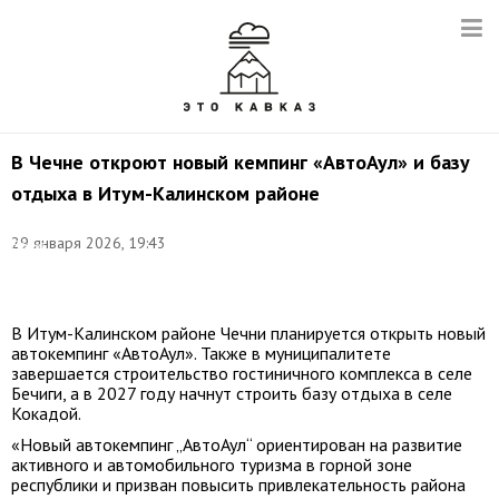
В Чечне откроют новый кемпинг «АвтоАул» и базу
отдыха в Итум-Калинском районе
Фото:
©
29 января 2026, 19:43
Елена
Афонина/
ТАСС
В Итум-Калинском районе Чечни планируется открыть новый
автокемпинг «АвтоАул». Также в муниципалитете
завершается строительство гостиничного комплекса в селе
Бечиги, а в 2027 году начнут строить базу отдыха в селе
Кокадой.
«Новый автокемпинг „АвтоАул“ ориентирован на развитие
активного и автомобильного туризма в горной зоне
республики и призван повысить привлекательность района