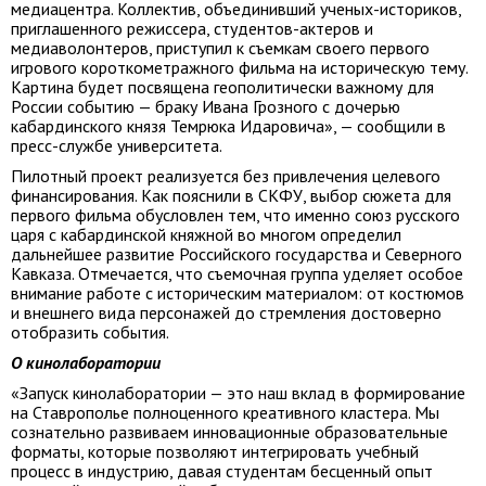
медиацентра. Коллектив, объединивший ученых-историков,
приглашенного режиссера, студентов-актеров и
медиаволонтеров, приступил к съемкам своего первого
игрового короткометражного фильма на историческую тему.
Картина будет посвящена геополитически важному для
России событию — браку Ивана Грозного с дочерью
кабардинского князя Темрюка Идаровича», — сообщили в
пресс-службе университета.
Пилотный проект реализуется без привлечения целевого
финансирования. Как пояснили в СКФУ, выбор сюжета для
первого фильма обусловлен тем, что именно союз русского
царя с кабардинской княжной во многом определил
дальнейшее развитие Российского государства и Северного
Кавказа. Отмечается, что съемочная группа уделяет особое
внимание работе с историческим материалом: от костюмов
и внешнего вида персонажей до стремления достоверно
отобразить события.
О кинолаборатории
«Запуск кинолаборатории — это наш вклад в формирование
на Ставрополье полноценного креативного кластера. Мы
сознательно развиваем инновационные образовательные
форматы, которые позволяют интегрировать учебный
процесс в индустрию, давая студентам бесценный опыт