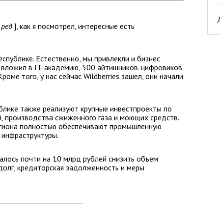
—
ред
.], как я посмотрел, интересные есть
спублике. Естественно, мы привлекли и бизнес
ас вложил в IT-академию, 500 айтишников-цифровиков
роме того, у нас сейчас Wildberries зашел, они начали
ублике также реализуют крупные инвестпроекты по
, производства сжиженного газа и моющих средств.
егиона полностью обеспечивают промышленную
 инфраструктуры.
лось почти на 10 млрд рублей снизить объем
сдолг, кредиторская задолженность и меры