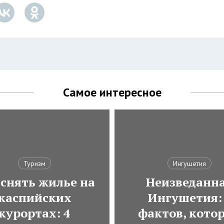
Самое интересное
Туризм
Ингушетия
 снять жилье на
Неизведанн
каспийских
Ингушетия:
курортах: 4
фактов, кото