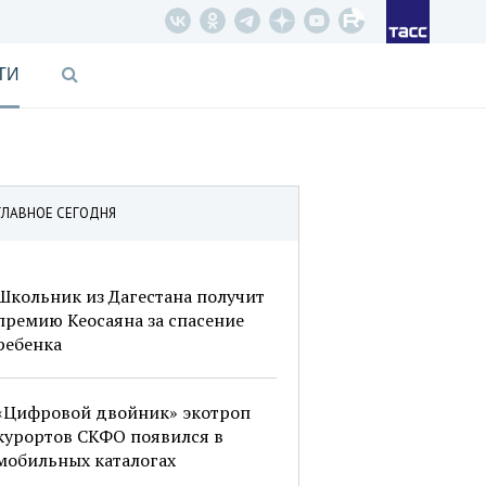
ТИ
ГЛАВНОЕ СЕГОДНЯ
Школьник из Дагестана получит
премию Кеосаяна за спасение
ребенка
«Цифровой двойник» экотроп
курортов СКФО появился в
мобильных каталогах