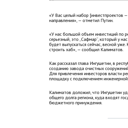
«У Вас целый набор [инвестпроектов 
направления», — отметил Путин.
«У нас большой объем инвестиций по ре
серьезный, это „Сафмар“, который у н
будет выпускаться сейчас, весной уже. К
строить хаб», — сообщил Калиматов.
Как рассказал глава Ингушетии, в респ
созданию завода очистных сооружений
Для привлечения инвесторов власти р
площадку с подключением инженерной
Калиматов доложил, что Ингушетии уда
общего долга региона, куда входят го
бюджетного принуждения.