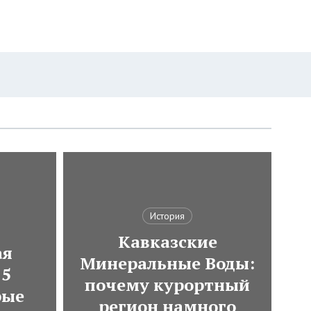
История
Кавказские
ая
Минеральные Воды:
 5
почему курортный
рые
регион намного