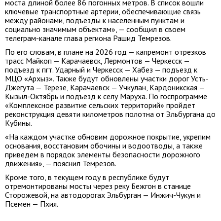
моста длиной более 86 погонных метров. В список вошли
ключевые транспортные артерии, обеспечивающие связь
между районами, подъезды к населенным пунктам и
социально значимым объектам», — сообщил в своем
телеграм-канале глава региона Рашид Темрезов.
По его словам, в плане на 2026 год — капремонт отрезков
трасс Майкоп — Карачаевск, Лермонтов — Черкесск —
подъезд к пгт. Ударный и Черкесск — Хабез — подъезд к
МЦО «Архыз». Также будут обновлены участки дорог Усть-
Джегута — Терезе, Карачаевск — Учкулан, Кардоникская —
Кызыл-Октябрь и подъезд к селу Маруха. По госпрограмме
«Комплексное развитие сельских территорий» пройдет
реконструкция девяти километров полотна от Эльбургана до
Кубины.
«На каждом участке обновим дорожное покрытие, укрепим
основания, восстановим обочины и водоотводы, а также
приведем в порядок элементы безопасности дорожного
движения», — пояснил Темрезов.
Кроме того, в текущем году в республике будут
отремонтированы мосты через реку Бежгон в станице
Сторожевой, на автодорогах Эльбурган — Инжич-Чукун и
Псемен — Пхия.