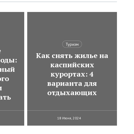
Туризм
е
Как снять жилье на
оды:
каспийских
тный
курортах: 4
ого
варианта для
м
отдыхающих
ать
18 Июня, 2024