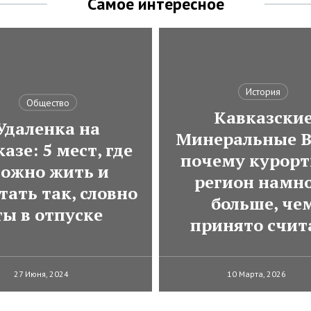
Самое интересное
История
Общество
Кавказски
Удаленка на
Минеральные В
азе: 5 мест, где
почему курор
ожно жить и
регион намн
тать так, словно
больше, че
ты в отпуске
принято счит
27 Июня, 2024
10 Марта, 2026