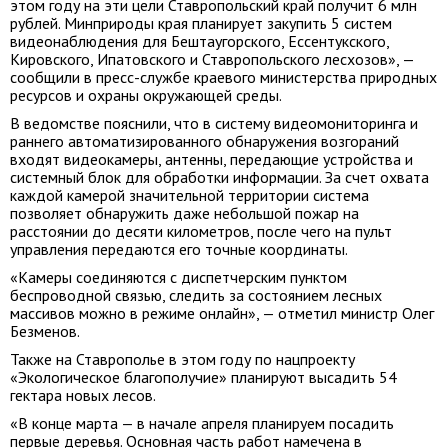
этом году на эти цели Ставропольский край получит 6 млн
рублей. Минприроды края планирует закупить 5 систем
видеонаблюдения для Бештаугорского, Ессентукского,
Кировского, Ипатовского и Ставропольского лесхозов», —
сообщили в пресс-службе краевого министерства природных
ресурсов и охраны окружающей среды.
В ведомстве пояснили, что в систему видеомониторинга и
раннего автоматизированного обнаружения возгораний
входят видеокамеры, антенны, передающие устройства и
системный блок для обработки информации. За счет охвата
каждой камерой значительной территории система
позволяет обнаружить даже небольшой пожар на
расстоянии до десяти километров, после чего на пульт
управления передаются его точные координаты.
«Камеры соединяются с диспетчерским пунктом
беспроводной связью, следить за состоянием лесных
массивов можно в режиме онлайн», — отметил министр Олег
Безменов.
Также на Ставрополье в этом году по нацпроекту
«Экологическое благополучие» планируют высадить 54
гектара новых лесов.
«В конце марта — в начале апреля планируем посадить
первые деревья. Основная часть работ намечена в