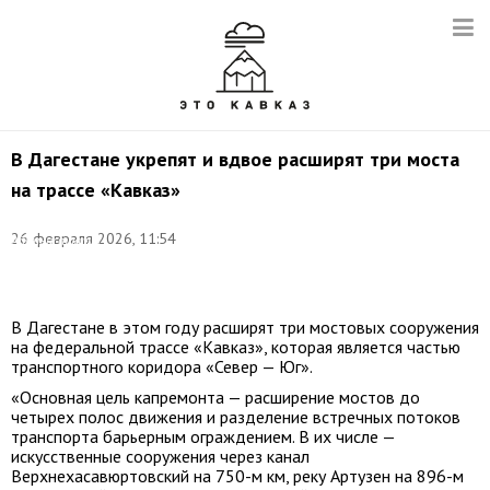
В Дагестане укрепят и вдвое расширят три моста
на трассе «Кавказ»
Фото:
©
26 февраля 2026, 11:54
Администрация
Главы
РД
В Дагестане в этом году расширят три мостовых сооружения
на федеральной трассе «Кавказ», которая является частью
транспортного коридора «Север — Юг».
«Основная цель капремонта — расширение мостов до
четырех полос движения и разделение встречных потоков
транспорта барьерным ограждением. В их числе —
искусственные сооружения через канал
Верхнехасавюртовский на 750-м км, реку Артузен на 896-м