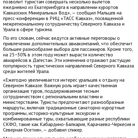
позволит туристам совершать несколько вылетов
ежедневно из Екатеринбурга в направлении курортов
Кавказских Минеральных Вод», — сообщил Мальцев на
пресс-конференции в РИЦ «ТАСС Кавказ», посвященной
межрегиональному сотрудничеству Северного Кавказа и
Урала в сфере туризма.
По его словам, сейчас ведутся активные переговоры о
привлечении дополнительных авиакомпаний, что обеспечит
большее разнообразие выбора для пассажиров. Кроме того,
на 25−30% в этом году может вырасти количество
авиарейсов в Дагестан. Эти изменения отражают растущую
популярность туристических направлений Северного Кавказа
среди жителей Урала.
«Ежегодно увеличивается интерес уральцев к отдыху на
Северном Кавказе. Важную роль играет качественная
организация туров, поддерживаемая тесным
сотрудничеством с региональными властями и
министерствами. Туристы предпочитают разнообразные
маршруты, включая традиционные санаторно-курортные
программы, историко-культурные экскурсии и
комбинированные туры, охватывающие разные республики
СКФО, такие как Кабардино-Балкария, Карачаево-Черкесия и
Северная Осетия», — добавил спикер.