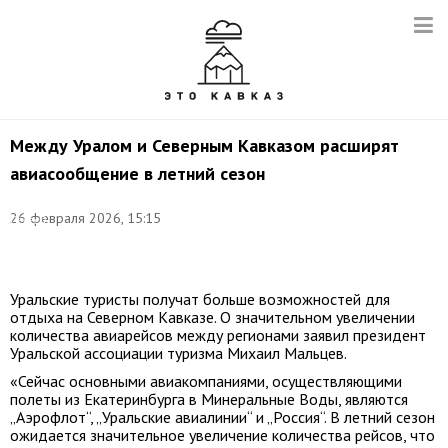
Между Уралом и Северным Кавказом расширят
авиасообщение в летний сезон
Фото:
©
26 февраля 2026, 15:15
Сергей
Карпухин/
ТАСС
Уральские туристы получат больше возможностей для
отдыха на Северном Кавказе. О значительном увеличении
количества авиарейсов между регионами заявил президент
Уральской ассоциации туризма Михаил Мальцев.
«Сейчас основными авиакомпаниями, осуществляющими
полеты из Екатеринбурга в Минеральные Воды, являются
„Аэрофлот“, „Уральские авиалинии“ и „Россия“. В летний сезон
ожидается значительное увеличение количества рейсов, что