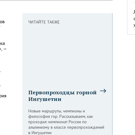
тов
ЧИТАЙТЕ ТАКЖЕ
т
дка
, —
.
в
Первопроходцы горной
рия
Ингушетии
Новые маршруты, чемпионы и
философия гор. Рассказываем, как
проходил чемпионат России по
альпинизму в классе первопрохождений
в Ингушетии