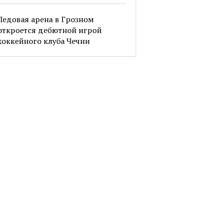
Ледовая арена в Грозном
откроется дебютной игрой
хоккейного клуба Чечни