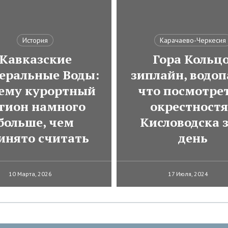
История
Карачаево-Черкесия
Кавказские
Гора Кольцо
еральные Воды:
зиплайн, водоп
ему курортный
что посмотрет
гион намного
окрестност
больше, чем
Кисловодска з
инято считать
день
10 Марта, 2026
17 Июля, 2024