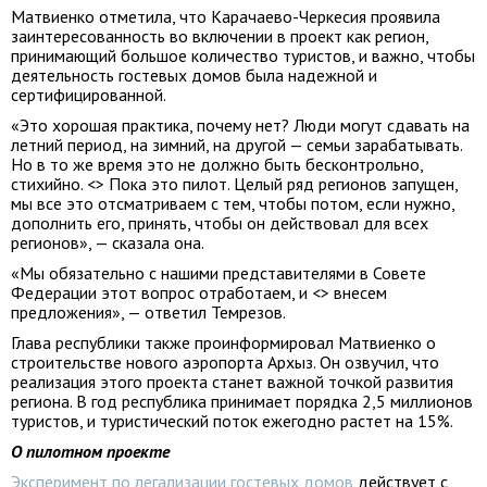
Матвиенко отметила, что Карачаево-Черкесия проявила
заинтересованность во включении в проект как регион,
принимающий большое количество туристов, и важно, чтобы
деятельность гостевых домов была надежной и
сертифицированной.
«Это хорошая практика, почему нет? Люди могут сдавать на
летний период, на зимний, на другой — семьи зарабатывать.
Но в то же время это не должно быть бесконтрольно,
стихийно. <> Пока это пилот. Целый ряд регионов запущен,
мы все это отсматриваем с тем, чтобы потом, если нужно,
дополнить его, принять, чтобы он действовал для всех
регионов», — сказала она.
«Мы обязательно с нашими представителями в Совете
Федерации этот вопрос отработаем, и <> внесем
предложения», — ответил Темрезов.
Глава республики также проинформировал Матвиенко о
строительстве нового аэропорта Архыз. Он озвучил, что
реализация этого проекта станет важной точкой развития
региона. В год республика принимает порядка 2,5 миллионов
туристов, и туристический поток ежегодно растет на 15%.
О пилотном проекте
Эксперимент по легализации гостевых домов
действует с