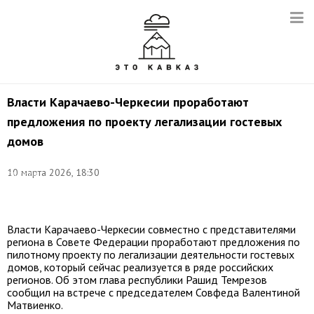
Власти Карачаево-Черкесии проработают
предложения по проекту легализации гостевых
домов
Фото:
©
10 марта 2026, 18:30
соцсети
Рашида
Темрезова
Власти Карачаево-Черкесии совместно с представителями
региона в Совете Федерации проработают предложения по
пилотному проекту по легализации деятельности гостевых
домов, который сейчас реализуется в ряде российских
регионов. Об этом глава республики Рашид Темрезов
сообщил на встрече с председателем Совфеда Валентиной
Матвиенко.