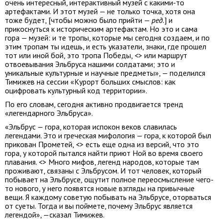
очень интересный, интерактивный музей с какими-то
артефактами. И этот музей — не только точка, хотя она
тоже будет, [чтобы можно было прийти —
ред
.] и
прикоснуться к историческим артефактам. Но это и сама
гора — музей: и те тропы, которые мы сегодня создаем, и по
этим тропам ты идешь, и есть указатели, знаки, где прошел
тот или иной бой, это тропа Победы, <> или маршрут
отвоевывания Эльбруса нашими солдатами; это и
уникальные культурные и научные предметы», — поделился
Тимижев на сессии «Курорт больших смыслов: как
оцифровать культурный код территории».
По его словам, сегодня активно продвигается тренд
«легендарного Эльбруса».
«Эльбрус — гора, которая испокон веков славилась
легендами. Это и греческая мифология — гора, к которой был
прикован Прометей, <> есть еще одна из версий, что это
гора, у которой пытался найти приют Ной во время своего
плавания. <> Много мифов, легенд народов, которые там
проживают, связаны с Эльбрусом. И тот человек, который
побывает на Эльбрусе, ощутит полное переосмысление чего-
то нового, у него появятся новые взгляды на привычные
вещи. Я каждому советую побывать на Эльбрусе, оторваться
от суеты. Тогда и вы поймете, почему Эльбрус является
легендой», —сказал Тимижев.