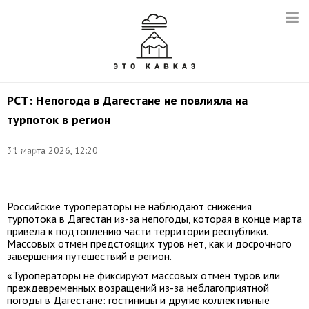
РСТ: Непогода в Дагестане не повлияла на
турпоток в регион
©
31 марта 2026, 12:20
Валерий
Шарифулин/
ТАСС
Российские туроператоры не наблюдают снижения
турпотока в Дагестан из-за непогоды, которая в конце марта
привела к подтоплению части территории республики.
Массовых отмен предстоящих туров нет, как и досрочного
завершения путешествий в регион.
«Туроператоры не фиксируют массовых отмен туров или
преждевременных возращений из-за неблагоприятной
погоды в Дагестане: гостиницы и другие коллективные