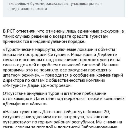
«кофейным бумом», рассказывают участники рынка и
представители власти
В РСТ отметили, что отменены лишь единичные экскурсии: в
таких случаях решения о возврате средств туристам
принимаются в индивидуальном порядке.
«Туристические маршруты, ключевые локации и объекты
показа не пострадали. Ситуация в Махачкале и Дербенте
связана в основном с подтоплениями городских улиц из-за
сильных дождей и проблем с ливневой системой. На наши
программы это не повлияло, все экскурсии проходят в
штатном режиме», — приводится в сообщении комментарий
директора по связам с общественностью компании
«Интурист» Дарьи Домостроевой.
Отсутствие аннуляций туров и штатное пребывание
отдыхающих в Дагестане подтверждают также в компаниях
«Дельфин» и «Алеан».
«Наших туристов в Дагестане сейчас чуть больше 20,
ситуация с наводнением их не затронула, так как они
путешествуют по горным районам республики. Мы с ними на
связи, следим за погодой и логистикой. Забронированные