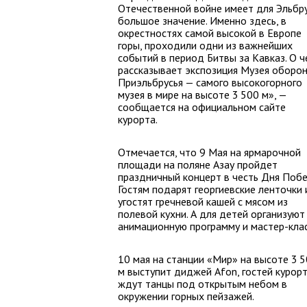
Отечественной войне имеет для Эльбр
большое значение. Именно здесь, в
окрестностях самой высокой в Европе
горы, проходили одни из важнейших
событий в период Битвы за Кавказ. О 
рассказывает экспозиция Музея оборо
Приэльбрусья — самого высокогорного
музея в мире на высоте 3 500 м», —
сообщается на официальном сайте
курорта.
Отмечается, что 9 Мая на ярмарочной
площади на поляне Азау пройдет
праздничный концерт в честь Дня Побе
Гостям подарят георгиевские ленточки 
угостят гречневой кашей с мясом из
полевой кухни. А для детей организуют
анимационную программу и мастер-клас
10 мая на станции «Мир» на высоте 3 
м выступит диджей Afon, гостей курор
ждут танцы под открытым небом в
окружении горных пейзажей.