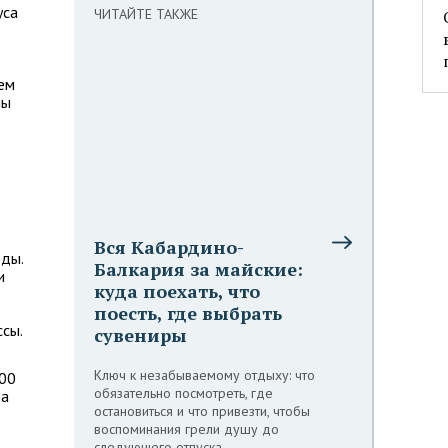
уса
ЧИТАЙТЕ ТАКЖЕ
чем
ны
Вся Кабардино-
ды.
Балкария за майские:
и
куда поехать, что
поесть, где выбрать
сы.
сувениры
Ключ к незабываемому отдыху: что
500
обязательно посмотреть, где
та
остановиться и что привезти, чтобы
воспоминания грели душу до
следующего отпуска