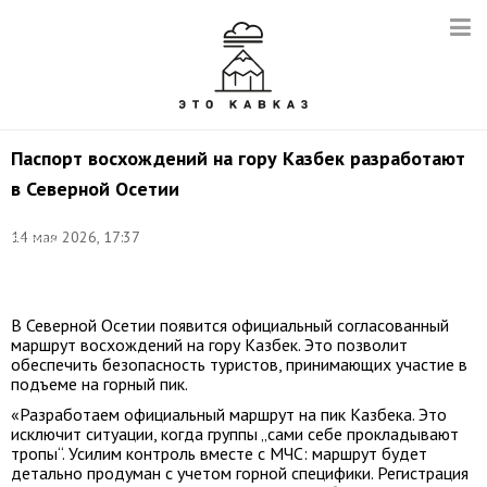
Паспорт восхождений на гору Казбек разработают
в Северной Осетии
©
14 мая 2026, 17:37
Валерий
Матыцин/
ТАСС
В Северной Осетии появится официальный согласованный
маршрут восхождений на гору Казбек. Это позволит
обеспечить безопасность туристов, принимающих участие в
подъеме на горный пик.
«Разработаем официальный маршрут на пик Казбека. Это
исключит ситуации, когда группы „сами себе прокладывают
тропы“. Усилим контроль вместе с МЧС: маршрут будет
детально продуман с учетом горной специфики. Регистрация