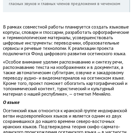
гласных звуков и главных членов предложения в чеченском
В рамках совместной работы планируется создать языковые
корпусы, словари и глоссарии, разработать орфографические
и терминологические материалы, усовершенствовать
цифровые инструменты: переводчики, образовательные
сервисы и речевые технологии. К реализации проекта
подключится Фонд цифрового развития осетинского языка.
«Особое внимание уделим распознаванию и синтезу речи,
распознаванию текста на изображениях и в документах, а
также автоматическим субтитрам, озвучке и закадровому
переводу аудио‑ и видеоматериалов на осетинском языке.
Кроме того, проект поможет обогатить картографический и
топонимический контент, туристический и культурный
материал о нашей республике», — отметил Меняйло.
О языке
Осетинский язык относится к иранской группе индоиранской
ветви индоевропейских языков и является одним из двух
сохранившихся до нашего времени северо-восточных
иранских языков. Подтверждена теория скифо-сармато-
аланского происхождения осетинского языка — в частности,