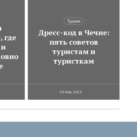
Туризм
а
Дресс-код в Чечне:
, где
пять советов
 и
туристам и
ловно
туристкам
е
19 Мая, 2023