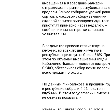
выращенная в Кабардино-Балкарии,
отправилась на рынки республики и за 
пределы. Сейчас собирают урожай ран
сортов, к массовому сбору земляники
садовой сельхозтоваропроизводители
приступят примерно через неделю», —
сообщили в министерстве сельского
хозяйства КБР.
В ведомстве привели статистику: на
клубнику из всех ягодных культур в
республике приходится более 56%. При
этом по объемам выращивания ягоды
Кабардино-Балкария является лидером
СКФО, обеспечивая сбор почти полов
всего урожая по округу.
По данным Минсельхоза, в прошлом го
в республике собрали 4,21 тыс. тонн
клубники. В этом году аграрии намерен
не снижать показатели.
Ранее «Это Кавказ» сообщал, что в