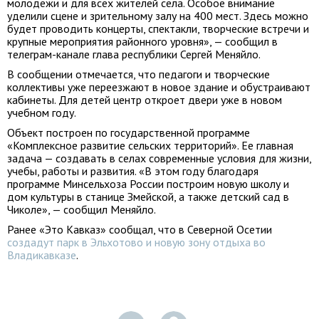
молодежи и для всех жителей села. Особое внимание
уделили сцене и зрительному залу на 400 мест. Здесь можно
будет проводить концерты, спектакли, творческие встречи и
крупные мероприятия районного уровня», — сообщил в
телеграм-канале глава республики Сергей Меняйло.
В сообщении отмечается, что педагоги и творческие
коллективы уже переезжают в новое здание и обустраивают
кабинеты. Для детей центр откроет двери уже в новом
учебном году.
Объект построен по государственной программе
«Комплексное развитие сельских территорий». Ее главная
задача — создавать в селах современные условия для жизни,
учебы, работы и развития. «В этом году благодаря
программе Минсельхоза России построим новую школу и
дом культуры в станице Змейской, а также детский сад в
Чиколе», — сообщил Меняйло.
Ранее «Это Кавказ» сообщал, что в Северной Осетии
создадут парк в Эльхотово и новую зону отдыха во
Владикавказе
.