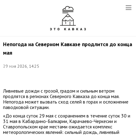
Непогода на Северном Кавказе продлится до конца
мая
©
29 мая 2026, 14:25
Сергей
Котенёв/
ТАСС
Ливневые дожди с грозой, градом и сильным ветром
продлятся в регионах Северного Кавказа до конца мая.
Непогода может вызвать сход селей в горах и осложнение
паводковой ситуации.
«До конца суток 29 мая с сохранением в течение суток 30 и
31 мая в Кабардино-Балкарии, Карачаево-Черкесии и
Ставропольском крае местами ожидается комплекс
метеорологических явлений: сильный дождь, ливневый