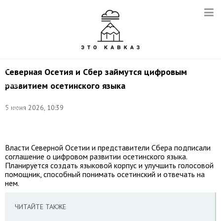
©
Северная Осетия и Сбер займутся цифровым
соцсети
развитием осетинского языка
главы
Республики
Северная
5 июня 2026, 10:39
Осетия
–
Алания
Власти Северной Осетии и представители Сбера подписали
соглашение о цифровом развитии осетинского языка.
Планируется создать языковой корпус и улучшить голосовой
помощник, способный понимать осетинский и отвечать на
нем.
ЧИТАЙТЕ ТАКЖЕ