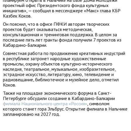
планируем открыть в Нальчике на базе Дома молодежи
проектный офис Президентского фонда культурных
инициатив», — сообщил в мессенджере «Макс» глава КБР
Казбек Коков.
Он пояснил, что в офисе ПФКИ авторам творческих
проектов будет оказываться методическая,
консультационная и тренинговая поддержка. В целом за
последние пять лет гранты фонда получили 7 проектов из
Кабардино-Балкарии.
Совместная работа по продвижению креативных индустрий
в республике затронет народные художественные
промыслы, охрану объектов культурно-исторического
наследия, театральное, музыкальное, изобразительное,
эстрадное искусство, литературу, кино, телевидение и
радиовещание, библиотечное и музейное дело, отметил
Коков.
Также на площадке экономического форума в Санкт-
Петербурге обсудили создание в Кабардино-Балкарии
филиала Национального центра «Россия»
, символом
которого станет гора Эльбрус. Открытие филиала в Нальчике
запланировано на 2027 год.