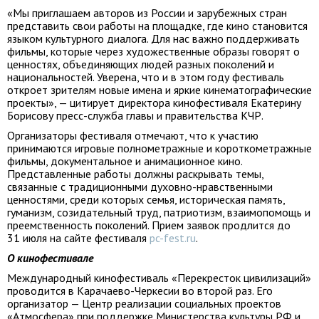
«Мы приглашаем авторов из России и зарубежных стран
представить свои работы на площадке, где кино становится
языком культурного диалога. Для нас важно поддерживать
фильмы, которые через художественные образы говорят о
ценностях, объединяющих людей разных поколений и
национальностей. Уверена, что и в этом году фестиваль
откроет зрителям новые имена и яркие кинематографические
проекты», — цитирует директора кинофестиваля Екатерину
Борисову пресс-служба главы и правительства КЧР.
Организаторы фестиваля отмечают, что к участию
принимаются игровые полнометражные и короткометражные
фильмы, документальное и анимационное кино.
Представленные работы должны раскрывать темы,
связанные с традиционными духовно-нравственными
ценностями, среди которых семья, историческая память,
гуманизм, созидательный труд, патриотизм, взаимопомощь и
преемственность поколений. Прием заявок продлится до
31 июля на сайте фестиваля
pc-fest.ru
.
О кинофестивале
Международный кинофестиваль «Перекресток цивилизаций»
проводится в Карачаево-Черкесии во второй раз. Его
организатор — Центр реализации социальных проектов
«Атмосфера» при поддержке Министерства культуры РФ и