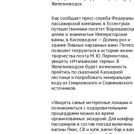
Железноводск.
Как сообщает пресс-служба Федераль
пассажирской компании, в Ессентуках
путешественники посетят Воронцовск
аллею и знаменитые Императорские
ванны, в Кисловодске — Долину роз и
здание Главных нарзанных ванн. Пятиго
позволит погрузиться в историю жизни 
творчества поэта М. Ю. Лермонтова,
увидеть «Итальянские термы». В
Железноводске будет возможность
пройтись по сказочной Каскадной
лестнице и попробовать минеральную
воду из Смирновского и Славяновского
источников.
«Увидеть самые интересные локации и
познакомиться с оздоровительными
процедурами можно во время
организованных экскурсий. Для комфор
пассажиров в состав поезда включены
вагоны Люкс, СВ и купе, вагон-бар и ваг