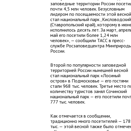
заповедные территории России посети
почти 4,5 млн человек. Безусловным
лидером по посещаемости этой весно
стал национальный парк „Кисловодский
(Ставропольский край), которому в июн
исполнилось десять лет. За март, апрель
май его посетили более 1,24 млн
человек», — сообщили ТАСС в пресс-
службе Росзаповедцентра Минприрод
России.
Второй по популярности заповедной
территорией России нынешней весной
стал национальный парк «Лосиный
остров» в Подмосковье — его гостями
стали 968 тыс. человек. Третье место п
количеству туристов занял Сочинский
национальный парк — его посетили поч
777 тыс. человек.
Как отмечается в сообщении,
традиционно много посетителей — 178
тыс. — этой весной также было отмече