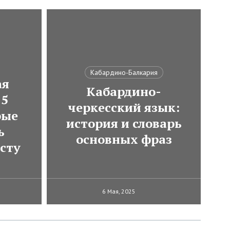
Кабардино-Балкария
ая
Кабардино-
 5
черкесский язык:
рые
история и словарь
ь
основных фраз
сту
6 Мая, 2025