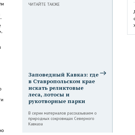
ли
ЧИТАЙТЕ ТАКЖЕ
й
“
е
,
ы
Заповедный Кавказ: где
в Ставропольском крае
искать реликтовые
о
леса, лотосы и
ти
рукотворные парки
В серии материалов рассказываем о
природных сокровищах Северного
Кавказа
но