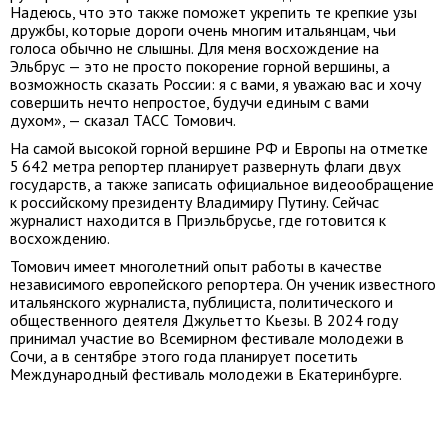
Надеюсь, что это также поможет укрепить те крепкие узы
дружбы, которые дороги очень многим итальянцам, чьи
голоса обычно не слышны. Для меня восхождение на
Эльбрус — это не просто покорение горной вершины, а
возможность сказать России: я с вами, я уважаю вас и хочу
совершить нечто непростое, будучи единым с вами
духом», — сказал ТАСС Томович.
На самой высокой горной вершине РФ и Европы на отметке
5 642 метра репортер планирует развернуть флаги двух
государств, а также записать официальное видеообращение
к российскому президенту Владимиру Путину. Сейчас
журналист находится в Приэльбрусье, где готовится к
восхождению.
Томович имеет многолетний опыт работы в качестве
независимого европейского репортера. Он ученик известного
итальянского журналиста, публициста, политического и
общественного деятеля Джульетто Кьезы. В 2024 году
принимал участие во Всемирном фестивале молодежи в
Сочи, а в сентябре этого года планирует посетить
Международный фестиваль молодежи в Екатеринбурге.