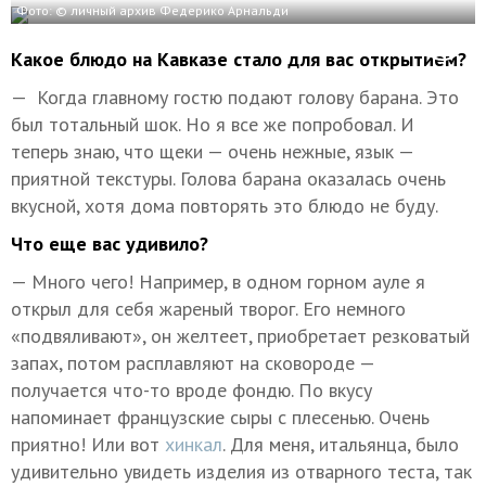
Фото: © личный архив Федерико Арнальди
Какое блюдо на Кавказе стало для вас открытием?
— Когда главному гостю подают голову барана. Это
был тотальный шок. Но я все же попробовал. И
теперь знаю, что щеки — очень нежные, язык —
приятной текстуры. Голова барана оказалась очень
вкусной, хотя дома повторять это блюдо не буду.
Что еще вас удивило?
— Много чего! Например, в одном горном ауле я
открыл для себя жареный творог. Его немного
«подвяливают», он желтеет, приобретает резковатый
запах, потом расплавляют на сковороде —
получается что-то вроде фондю. По вкусу
напоминает французские сыры с плесенью. Очень
приятно! Или вот
хинкал
. Для меня, итальянца, было
удивительно увидеть изделия из отварного теста, так