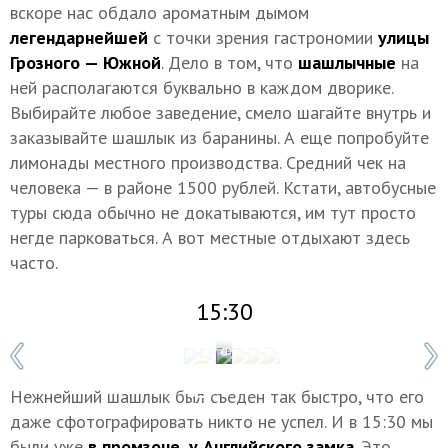
вскоре нас обдало ароматным дымом
легендарнейшей
с точки зрения гастрономии
улицы
Грозного — Южной
. Дело в том, что
шашлычные
на
ней располагаются буквально в каждом дворике.
Выбирайте любое заведение, смело шагайте внутрь и
заказывайте шашлык из баранины. А еще попробуйте
лимонады местного производства. Средний чек на
человека — в районе 1500 рублей. Кстати, автобусные
туры сюда обычно не докатываются, им тут просто
негде парковаться. А вот местные отдыхают здесь
часто.
15:30
1 / 6
Фото: Дарья Шомахова/ТАСС
Нежнейший шашлык был съеден так быстро, что его
даже сфотографировать никто не успел. И в 15:30 мы
были уже
в промзоне, у Английского замка
. Это