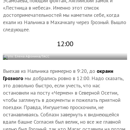
Эсамбаева, поющий фонтан, Английский замок и
«Лестница в небеса». Именно этот список
достопримечательностей мы наметили себе, когда
ехали из Нальчика в Махачкалу через Грозный. Вышло
следующее.
12:00
Фото: Елена Афонина/ТАСС
Выехав из Нальчика примерно в 9:20, до
окраин
Грозного
мы добрались ровно в 12:00. Надо сказать,
это довольно быстро, если учесть, что нас
остановили на посту «Чермен» в Северной Осетии,
чтобы заглянуть в документы и пожелать приятной
поездки. Правда, Ингушетию проскочили, не
останавливаясь. Соблазн завернуть к виднеющейся
вдали башне Согласия был велик, но все же главной
целью был Грозный, так что Магас оставили на потом.