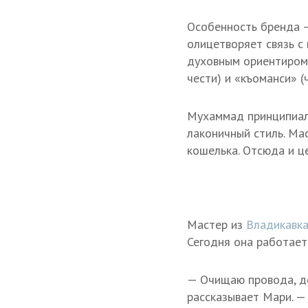
Особенность бренда 
олицетворяет связь с
духовным ориентиром.
чести) и «къоманси» (
Мухаммад принципиаль
лаконичный стиль. Ма
кошелька. Отсюда и це
Мастер из
Владикавк
Сегодня она работает
— Очищаю провода, до
рассказывает Мари. —