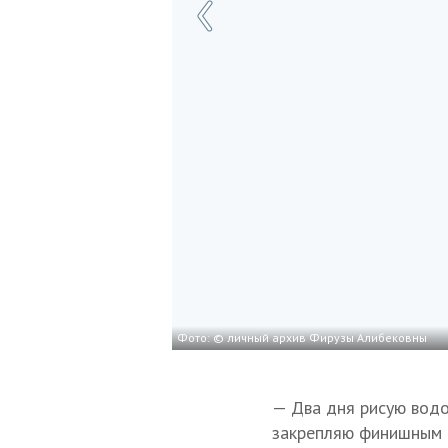
Фото: © личный архив Фирузы Алибековны
— Два дня рисую водо
закрепляю финишным 