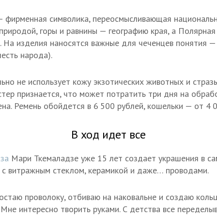
— фирменная символика, переосмысливающая национальн
 природой, горы и равнины — географию края, а Полярная
 На изделия наносятся важные для чеченцев понятия —
честь народа).
но не использует кожу экзотических животных и стразы
стер признается, что может потратить три дня на обраб
на. Ремень обойдется в 6 500 рублей, кошельки — от 4 0
В ход идет все
аза
Мари Ткемаладзе уже 15 лет создает украшения в са
 с витражным стеклом, керамикой и даже… проводами.
стаю проволоку, отбиваю на наковальне и создаю кольца
 Мне интересно творить руками. С детства все переделы