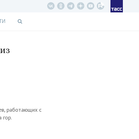
ТИ
 из
цев, работающих с
 гор.