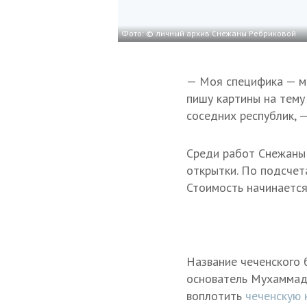
Фото: © личный архив Снежаны Ребриковой
— Моя специфика — ма
пишу картины на тему
соседних республик, 
Среди работ Снежаны 
открытки. По подсчет
Стоимость начинается
Название чеченского 
основатель Мухаммад 
воплотить
чеченскую 