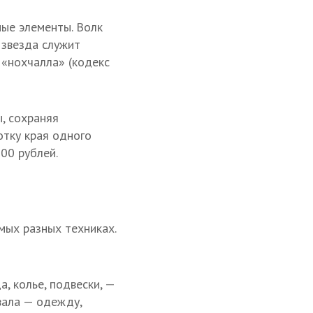
ые элементы. Волк
 звезда служит
 «нохчалла» (кодекс
, сохраняя
отку края одного
00 рублей.
мых разных техниках.
, колье, подвески, —
вала — одежду,