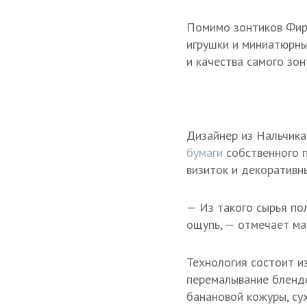
Помимо зонтиков Фиру
игрушки и миниатюрны
и качества самого зон
Дизайнер из Нальчика
бумаги
собственного 
визиток и декоративны
— Из такого сырья пол
ощупь, — отмечает ма
Технология состоит из
перемалывание бленде
банановой кожуры, су