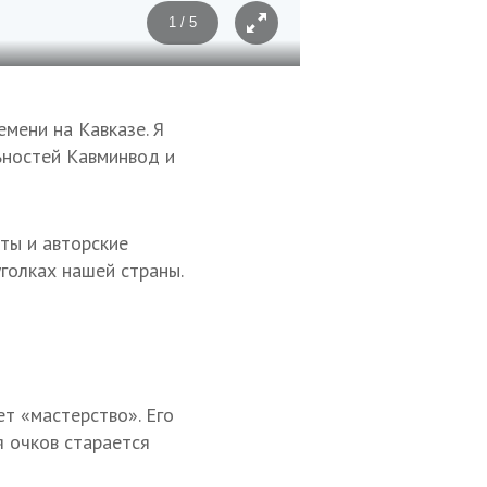
1 / 5
Фото: © личный архив Снеж
мени на Кавказе. Я
ьностей Кавминвод и
ты и авторские
голках нашей страны.
т «мастерство». Его
я очков старается