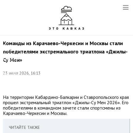
Команды из Карачаево-Черкесии и Москвы стали
©
соцсети
победителями экстремального триатлона «Джилы-
Министерства
Су Мен»
курортов
и
туризма
23 июня 2026, 16:13
Кабардино-
Балкарской
Республики
На территории Кабардино-Балкарии и Ставропольского края
прошел экстремальный триатлон «Джилы-Су Мен 2026». Его
победителями в командном зачете стали спортсмены из
Карачаево-Черкесии и Москвы.
ЧИТАЙТЕ ТАКЖЕ