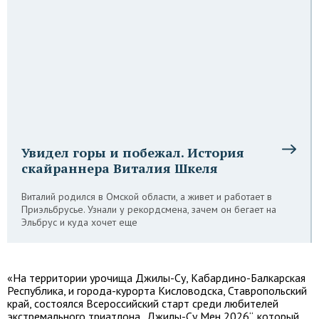
Увидел горы и побежал. История
скайраннера Виталия Шкеля
Виталий родился в Омской области, а живет и работает в
Приэльбрусье. Узнали у рекордсмена, зачем он бегает на
Эльбрус и куда хочет еще
«На территории урочища Джилы-Су, Кабардино-Балкарская
Республика, и города-курорта Кисловодска, Ставропольский
край, состоялся Всероссийский старт среди любителей
экстремального триатлона „Джилы-Су Мен 2026“, который