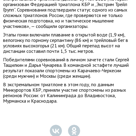
организован Федерацией триатлона КБР и „Экстрим Трейл
Групп“. Соревнования подтвердили статус одного из самых
сложных триатлонов России, где проверяются не только
физическая подготовка, но и тактическое мышление
участников», — сообщили организаторы.
Этапы гонки включали плавание в открытой воде (1,9 км),
велогонку по горному серпантину (86 км) и трейловый бег в
условиях высокогорья (21 км). Общий перепад высот на
дистанции составил почти 1,5 тыс. метров.
Победителями соревнований в личном зачете стали Сергей
Тащилкин и Дарья Чунарева. В командной эстафете лучший
результат показали спортсмены из Карачаево-Черкесии
(среди мужчин) и Москвы (среди женщин).
В экстремальном триатлоне в этом году, по данным
Минкурортов КБР, приняли участие спортсмены из разных
регионов России: от Калининграда до Владивостока,
Мурманска и Краснодара.