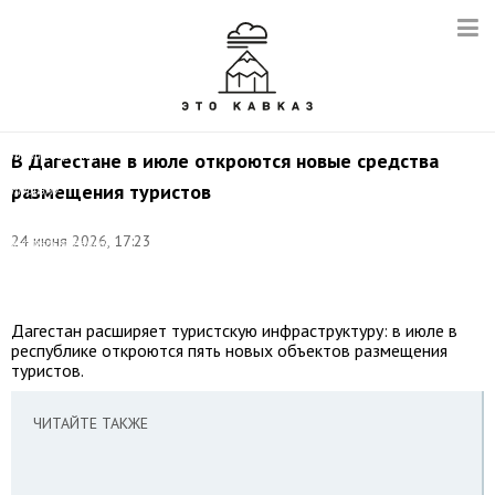
©
соцсети
Министерства
В Дагестане в июле откроются новые средства
по
размещения туристов
туризму
и
народным
24 июня 2026, 17:23
художественным
промыслам
РД
Дагестан расширяет туристскую инфраструктуру: в июле в
республике откроются пять новых объектов размещения
туристов.
ЧИТАЙТЕ ТАКЖЕ