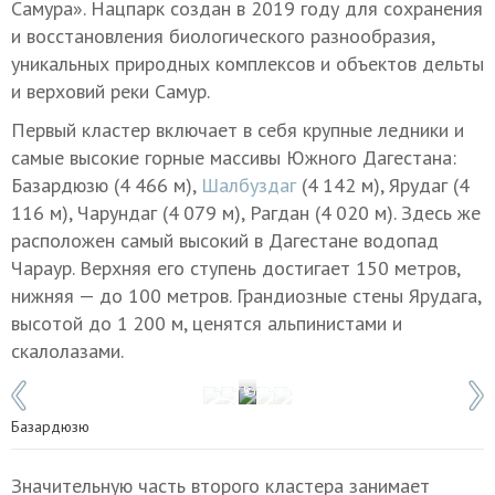
Самура». Нацпарк создан в 2019 году для сохранения
и восстановления биологического разнообразия,
уникальных природных комплексов и объектов дельты
и верховий реки Самур.
Первый кластер включает в себя крупные ледники и
самые высокие горные массивы Южного Дагестана:
Базардюзю (4 466 м),
Шалбуздаг
(4 142 м), Ярудаг (4
116 м), Чарундаг (4 079 м), Рагдан (4 020 м). Здесь же
расположен самый высокий в Дагестане водопад
Чараур. Верхняя его ступень достигает 150 метров,
нижняя — до 100 метров. Грандиозные стены Ярудага,
высотой до 1 200 м, ценятся альпинистами и
скалолазами.
1 / 5
© Муса Салгереев/ТАСС
Базардюзю
Значительную часть второго кластера занимает