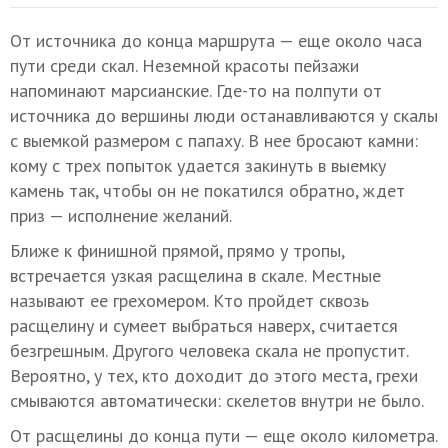
От источника до конца маршрута — еще около часа
пути среди скал. Неземной красоты пейзажи
напоминают марсианские. Где-то на полпути от
источника до вершины люди останавливаются у скалы
с выемкой размером с папаху. В нее бросают камни:
кому с трех попыток удается закинуть в выемку
камень так, чтобы он не покатился обратно, ждет
приз — исполнение желаний.
Ближе к финишной прямой, прямо у тропы,
встречается узкая расщелина в скале. Местные
называют ее грехомером. Кто пройдет сквозь
расщелину и сумеет выбраться наверх, считается
безгрешным. Другого человека скала не пропустит.
Вероятно, у тех, кто доходит до этого места, грехи
смываются автоматически: скелетов внутри не было.
От расщелины до конца пути — еще около километра.