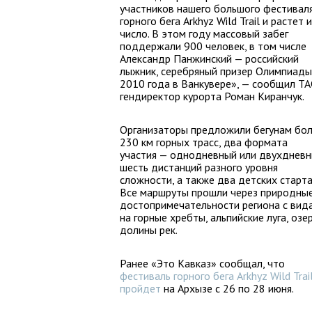
участников нашего большого фестивал
горного бега Arkhyz Wild Trail и растет 
число. В этом году массовый забег
поддержали 900 человек, в том числе
Александр Панжинский — российский
лыжник, серебряный призер Олимпиады
2010 года в Ванкувере», — сообщил Т
гендиректор курорта Роман Киранчук.
Организаторы предложили бегунам бо
230 км горных трасс, два формата
участия — однодневный или двухдневн
шесть дистанций разного уровня
сложности, а также два детских старта
Все маршруты прошли через природны
достопримечательности региона с вид
на горные хребты, альпийские луга, озе
долины рек.
Ранее «Это Кавказ» сообщал, что
фестиваль горного бега Arkhyz Wild Trai
пройдет
на Архызе с 26 по 28 июня.