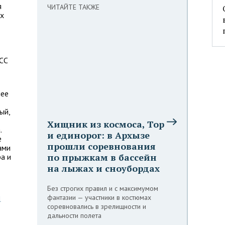
я
ЧИТАЙТЕ ТАКЖЕ
их
АСС
лее
ый,
Хищник из космоса, Тор
.
и единорог: в Архызе
е
прошли соревнования
ами
по прыжкам в бассейн
ра и
на лыжах и сноубордах
Без строгих правил и с максимумом
фантазии — участники в костюмах
l
соревновались в зрелищности и
дальности полета