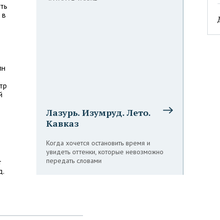
ять
 в
лн
тр
й
Лазурь. Изумруд. Лето.
Кавказ
Когда хочется остановить время и
увидеть оттенки, которые невозможно
передать словами
т
д.