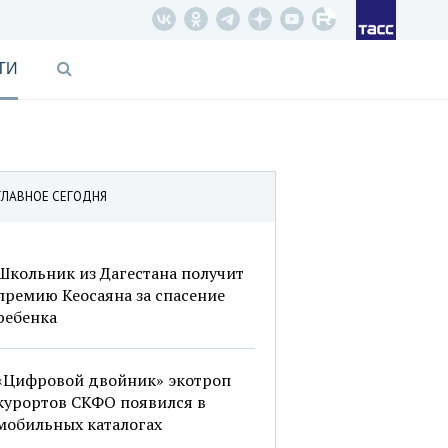
ТИ
ГЛАВНОЕ СЕГОДНЯ
Школьник из Дагестана получит
премию Кеосаяна за спасение
ребенка
«Цифровой двойник» экотроп
курортов СКФО появился в
мобильных каталогах