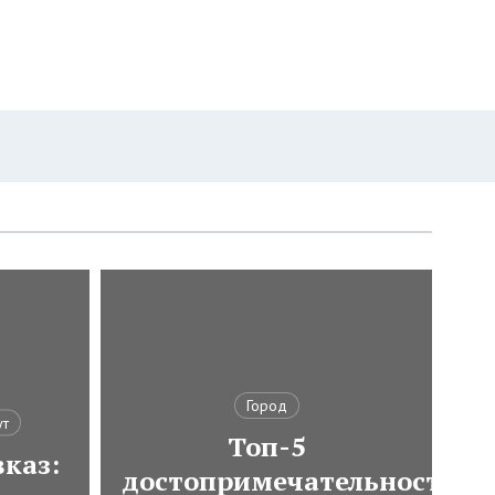
Город
ут
Топ-5
каз:
достопримечательностей