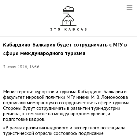
©
пресс-
служба
Кабардино-Балкария будет сотрудничать с МГУ в
Министерства
сфере международного туризма
курортов
и
туризма
3 июля 2026, 18:36
Кабардино-
Балкарской
Республики
Министерство курортов и туризма Кабардино-Балкарии и
факультет мировой политики МГУ имени М. В. Ломоносова
подписали меморандум о сотрудничестве в сфере туризма.
Стороны будут сотрудничать в развитии туриндустрии
региона, в том числе на международном уровне, и
подготовке кадров.
«В рамках развития кадрового и экспертного потенциала
туристической отрасли состоялось подписание