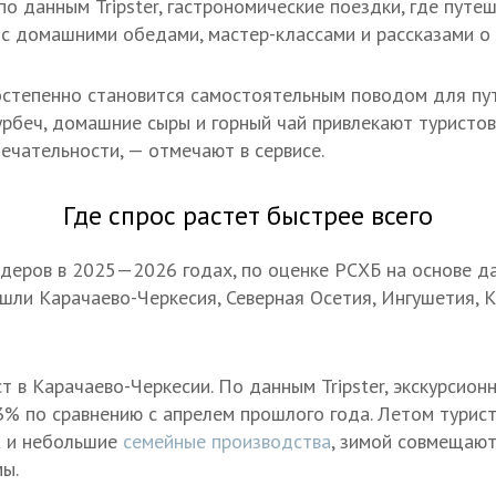
по данным Tripster, гастрономические поездки, где пут
с домашними обедами, мастер-классами и рассказами о 
остепенно становится самостоятельным поводом для пу
 урбеч, домашние сыры и горный чай привлекают туристов
чательности, — отмечают в сервисе.
Где спрос растет быстрее всего
идеров в 2025—2026 годах, по оценке РСХБ на основе 
ошли Карачаево-Черкесия, Северная Осетия, Ингушетия, 
 в Карачаево-Черкесии. По данным Tripster, экскурсион
3% по сравнению с апрелем прошлого года. Летом тури
а и небольшие
семейные производства
, зимой совмещают
ы.