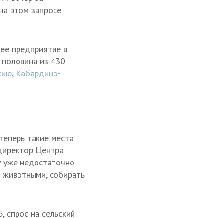
 на этом запросе
ее предприятие в
 половина из 430
сию
,
Кабардино-
теперь такие места
директор Центра
у уже недостаточно
а животными, собирать
, спрос на сельский