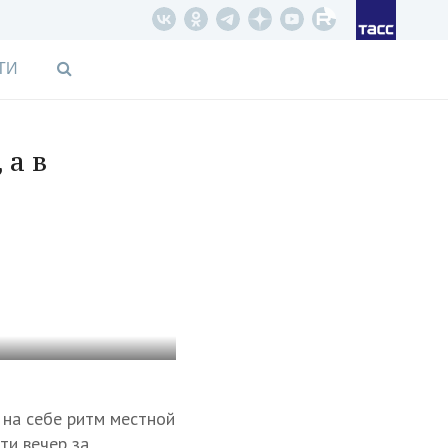
ТИ
 а в
 на себе ритм местной
ти вечер за