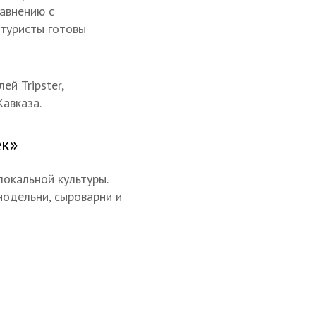
равнению с
 туристы готовы
й Tripster,
авказа.
ек»
локальной культуры.
нодельни, сыроварни и