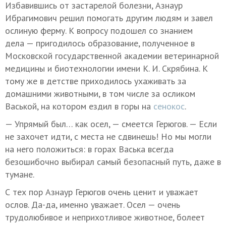
Избавившись от застарелой болезни, Азнаур
Ибрагимович решил помогать другим людям и завел
ослиную ферму. К вопросу подошел со знанием
дела — пригодилось образование, полученное в
Московской государственной академии ветеринарной
медицины и биотехнологии имени К. И. Скрябина. К
тому же в детстве приходилось ухаживать за
домашними животными, в том числе за осликом
Васькой, на котором ездил в горы на
сенокос
.
— Упрямый был… как осел, — смеется Герюгов. — Если
не захочет идти, с места не сдвинешь! Но мы могли
на него положиться: в горах Васька всегда
безошибочно выбирал самый безопасный путь, даже в
тумане.
С тех пор Азнаур Герюгов очень ценит и уважает
ослов. Да-да, именно уважает. Осел — очень
трудолюбивое и неприхотливое животное, болеет