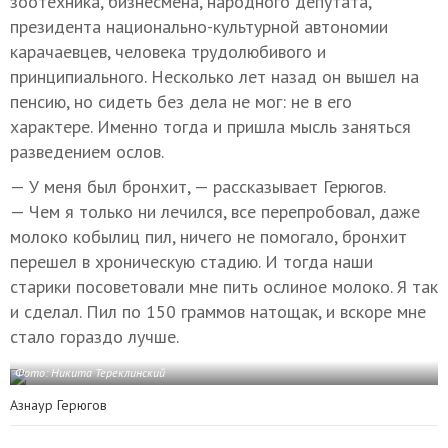
зоотехника, бизнесмена, народного депутата,
президента национально-культурной автономии
карачаевцев, человека трудолюбивого и
принципиального. Несколько лет назад он вышел на
пенсию, но сидеть без дела не мог: не в его
характере. Именно тогда и пришла мысль заняться
разведением ослов.
— У меня был бронхит, — рассказывает Герюгов.
— Чем я только ни лечился, все перепробовал, даже
молоко кобылиц пил, ничего не помогало, бронхит
перешел в хроническую стадию. И тогда наши
старики посоветовали мне пить ослиное молоко. Я так
и сделал. Пил по 150 граммов натощак, и вскоре мне
стало гораздо лучше.
Фото: Никита Тереклинский
Азнаур Герюгов