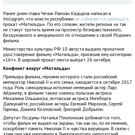
Ранее днем глава Чечни Рамзан Кадыров написал в
Instagram, что власти республики
не собираются запрещать
прокат «Матильды». По его словам, жители региона «и так
не станут тратить время на просмотр безнравственного,
бездуховного и аморального по отношению к своей Родине»
фильма.
Министерство культуры РФ 10 августа выдало прокатное
удостоверение фильму «Матильда», присвоив ему категорию
«16+». В широкий прокат лента выйдет 26 октября.
Конфликт вокруг «Матильды»
Премьера фильма, героями которого стали российский
император Николай II и его семья, ожидается в октябре 2017
года. Роль самодержца исполнил немецкий актер Ларс
Айдингер, в фильме также снялись польская актриса
Михалина Ольшанска, литовская актриса Ингеборга
Дапкунайте, российские актеры Евгений Миронов, Сергей
Гармаш, Данила Козловский, Григорий Добрыгин.
Депутат Госдумы Наталья Поклонская добивается того,
чтобы фильм не вышел на экраны, так как он, по ее мнению,
оскорбляет память Николая II и чувства верующих. В связи с
этим она уже направила в Генпрокуратуру депутатский